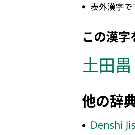
表外漢字で
この漢字
土
田
畕
他の辞
Denshi Ji