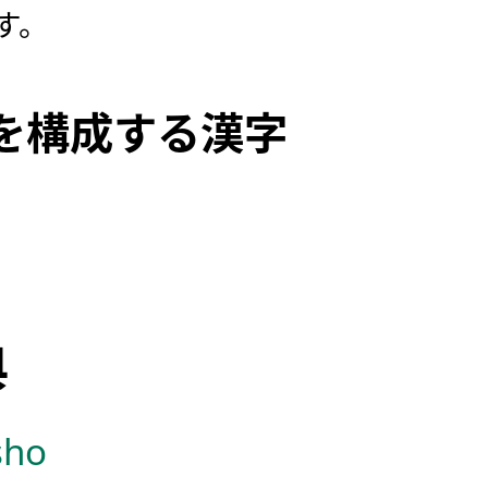
す。
を構成する漢字
典
sho