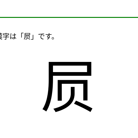
漢字は「屃」です。
屃