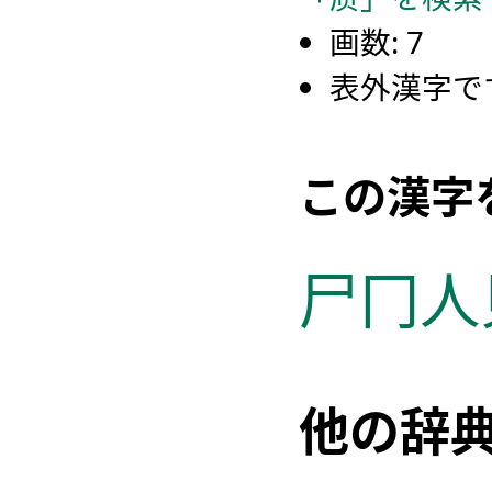
画数: 7
表外漢字で
この漢字
尸
冂
人
他の辞