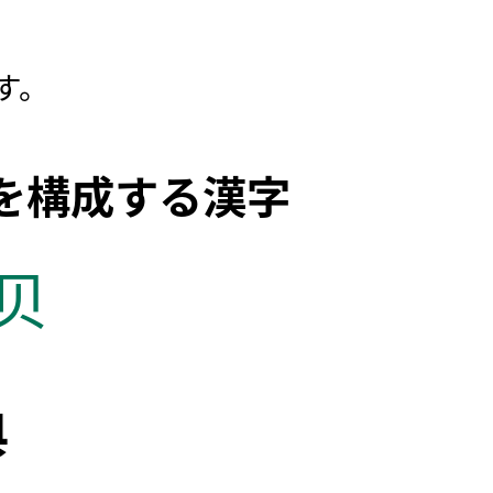
す。
を構成する漢字
贝
典