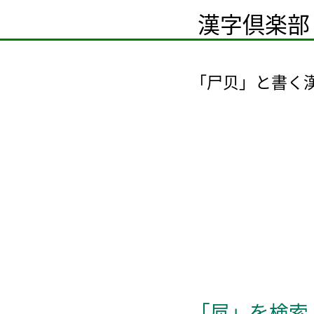
漢字倶楽部
「尸贝」と書く
「屃」を検索