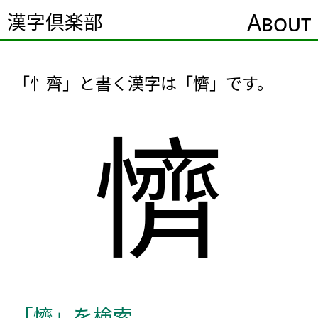
About
漢字倶楽部
「忄齊」と書く漢字は「懠」です。
懠
「懠」を検索