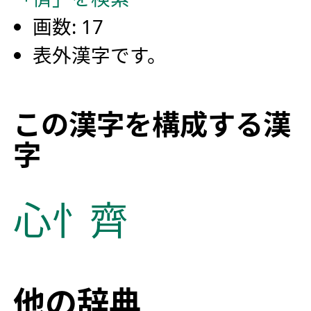
画数: 17
表外漢字です。
この漢字を構成する漢
字
心
忄
齊
他の辞典