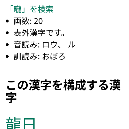
「曨」を検索
画数: 20
表外漢字です。
音読み: ロウ、 ル
訓読み: おぼろ
この漢字を構成する漢
字
龍
日