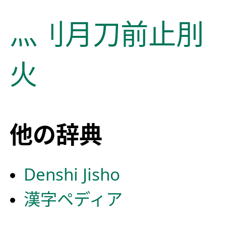
灬
刂
月
刀
前
止
刖
火
他の辞典
Denshi Jisho
漢字ペディア