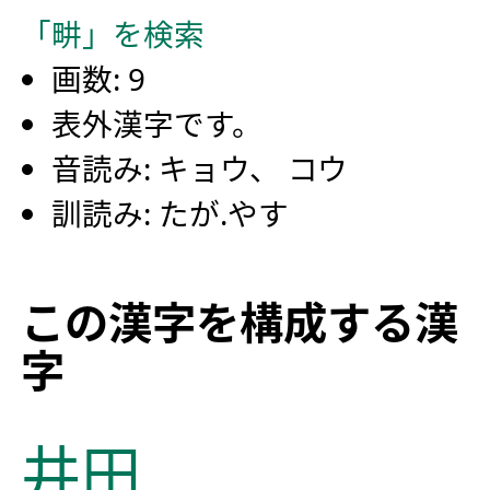
「畊」を検索
画数: 9
表外漢字です。
音読み: キョウ、 コウ
訓読み: たが.やす
この漢字を構成する漢
字
井
田