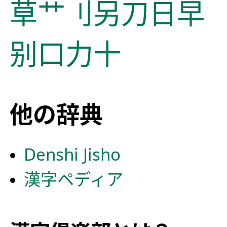
草
艹
刂
另
刀
日
早
别
口
力
十
他の辞典
Denshi Jisho
漢字ペディア