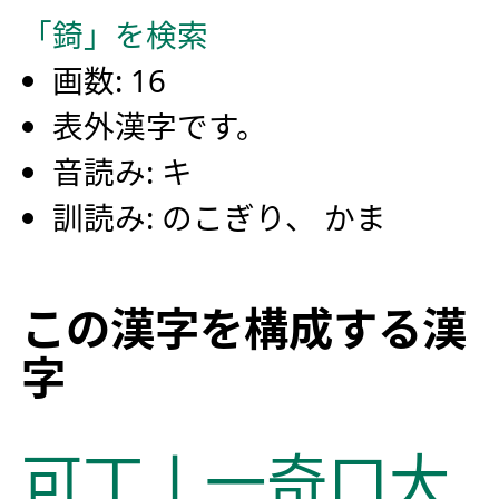
「錡」を検索
画数: 16
表外漢字です。
音読み: キ
訓読み: のこぎり、 かま
この漢字を構成する漢
字
可
丁
亅
一
奇
口
大