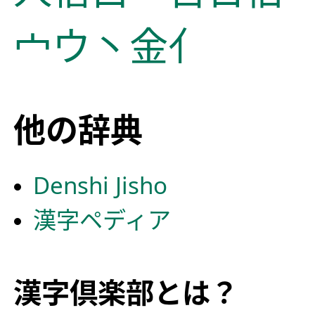
宀
ウ
丶
金
亻
他の辞典
Denshi Jisho
漢字ペディア
漢字倶楽部とは？