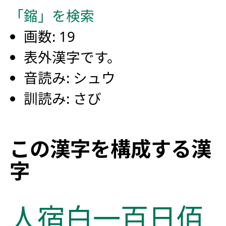
「鏥」を検索
画数: 19
表外漢字です。
音読み: シュウ
訓読み: さび
この漢字を構成する漢
字
人
宿
白
一
百
日
佰