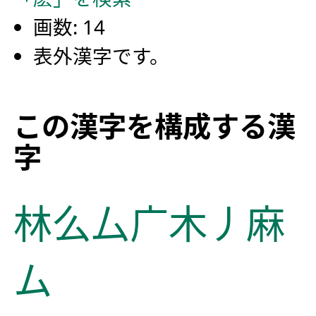
画数: 14
表外漢字です。
この漢字を構成する漢
字
林
么
厶
广
木
丿
麻
ム