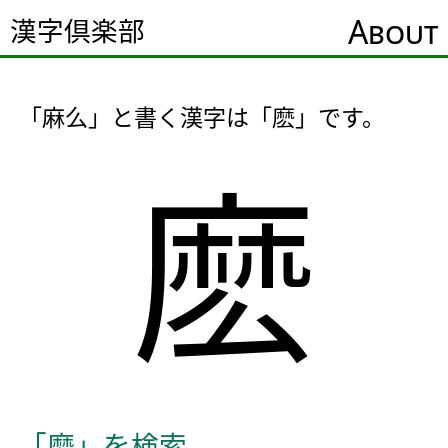
About
漢字倶楽部
「麻么」と書く漢字は「麽」です。
麽
「麽」を検索